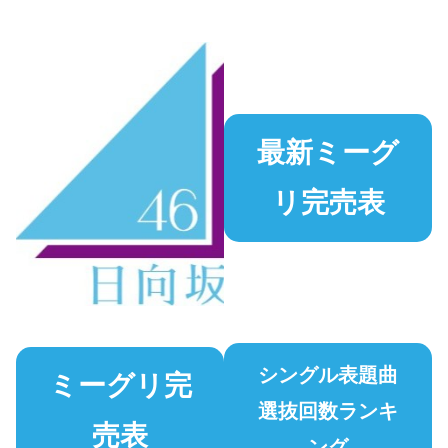
最新ミーグ
リ完売表
シングル表題曲
ミーグリ完
選抜回数ランキ
売表
ング