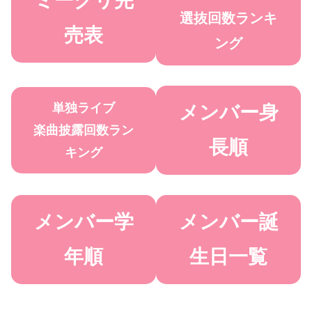
ミーグリ完
選抜回数ランキ
売表
ング
単独ライブ
メンバー身
楽曲披露回数ラン
長順
キング
メンバー学
メンバー誕
年順
生日一覧