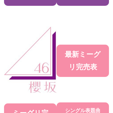
最新ミーグ
リ完売表
シングル表題曲