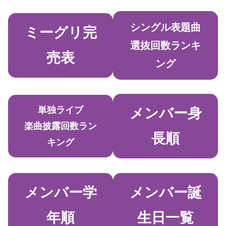
シングル表題曲
ミーグリ完
選抜回数ランキ
売表
ング
単独ライブ
メンバー身
楽曲披露回数ラン
長順
キング
メンバー学
メンバー誕
年順
生日一覧