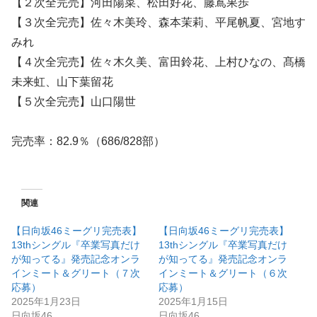
【２次全完売】河田陽菜、松田好花、藤嶌果歩
【３次全完売】佐々木美玲、森本茉莉、平尾帆夏、宮地す
みれ
【４次全完売】佐々木久美、富田鈴花、上村ひなの、髙橋
未来虹、山下葉留花
【５次全完売】山口陽世
完売率：82.9％（686/828部）
関連
【日向坂46ミーグリ完売表】
【日向坂46ミーグリ完売表】
13thシングル『卒業写真だけ
13thシングル『卒業写真だけ
が知ってる』発売記念オンラ
が知ってる』発売記念オンラ
インミート＆グリート（７次
インミート＆グリート（６次
応募）
応募）
2025年1月23日
2025年1月15日
日向坂46
日向坂46