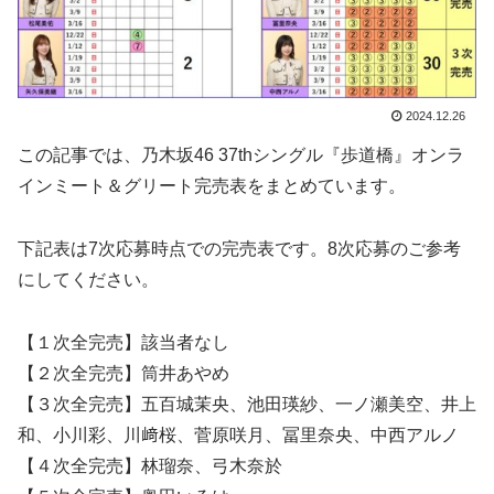
2024.12.26
この記事では、乃木坂46 37thシングル『歩道橋』オンラ
インミート＆グリート完売表をまとめています。
下記表は7次応募時点での完売表です。8次応募のご参考
にしてください。
【１次全完売】該当者なし
【２次全完売】筒井あやめ
【３次全完売】五百城茉央、池田瑛紗、一ノ瀬美空、井上
和、小川彩、川﨑桜、菅原咲月、冨里奈央、中西アルノ
【４次全完売】林瑠奈、弓木奈於