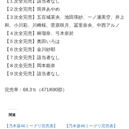
【１次全完売】該当者なし
【２次全完売】筒井あやめ
【３次全完売】五百城茉央、池田瑛紗、一ノ瀬美空、井上
和、小川彩、川﨑桜、菅原咲月、冨里奈央、中西アルノ
【４次全完売】林瑠奈、弓木奈於
【５次全完売】奥田いろは
【６次全完売】金川紗耶
【７次全完売】該当者なし
【８次全完売】岡本姫奈
【９次全完売】該当者なし
完売率：68.3％（471/690部）
関連
【乃木坂46ミーグリ完売表】
【乃木坂46ミーグリ完売表】