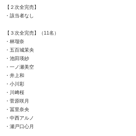
【２次全完売】
・該当者なし
【３次全完売】（11名）
・林瑠奈
・五百城茉央
・池田瑛紗
・一ノ瀬美空
・井上和
・小川彩
・川﨑桜
・菅原咲月
・冨里奈央
・中西アルノ
・瀬戸口心月