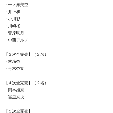
・一ノ瀬美空
・井上和
・小川彩
・川﨑桜
・菅原咲月
・中西アルノ
【３次全完売】（２名）
・林瑠奈
・弓木奈於
【４次全完売】（２名）
・岡本姫奈
・冨里奈央
【５次全完売】