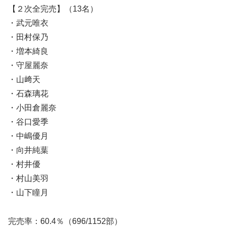
【２次全完売】（13名）
・武元唯衣
・田村保乃
・増本綺良
・守屋麗奈
・山﨑天
・石森璃花
・小田倉麗奈
・谷口愛季
・中嶋優月
・向井純葉
・村井優
・村山美羽
・山下瞳月
完売率：60.4％（696/1152部）