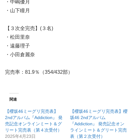
・中嶋優月
・山下瞳月
【３次全完売】(３名)
・松田里奈
・遠藤理子
・小田倉麗奈
完売率：81.9％（354/432部）
関連
【櫻坂46ミーグリ完売表】
【櫻坂46ミーグリ完売表】櫻
2ndアルバム『Addiction』 発
坂46 2ndアルバム
売記念オンラインミート＆グ
『Addiction』 発売記念オン
リート完売表（第４次受付）
ラインミート＆グリート完売
2025年4月23日
表（第２次受付）