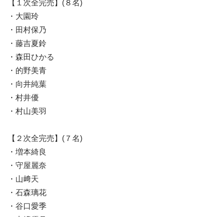
【１次全完売】(８名)
・大園玲
・田村保乃
・藤吉夏鈴
・森田ひかる
・的野美青
・向井純葉
・村井優
・村山美羽
【２次全完売】(７名)
・増本綺良
・守屋麗奈
・山﨑天
・石森璃花
・谷口愛季